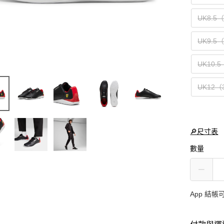
UK8.5
UK9.5
UK10.
UK12（
🔎尺寸表
數量
App 結