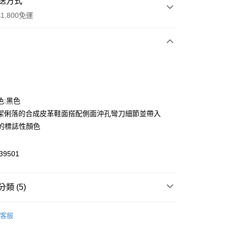
送方式
1,800免運
次付款
色:黑色
潔俐落的合成皮革鞋面搭配側面沖孔彎刀細節並帶入
ari的標誌性顏色
9501
y
類 (5)
恕不配送)
rrari 法拉利賽車
客服
50，滿NT$1,800(含以上)免運費
鞋款