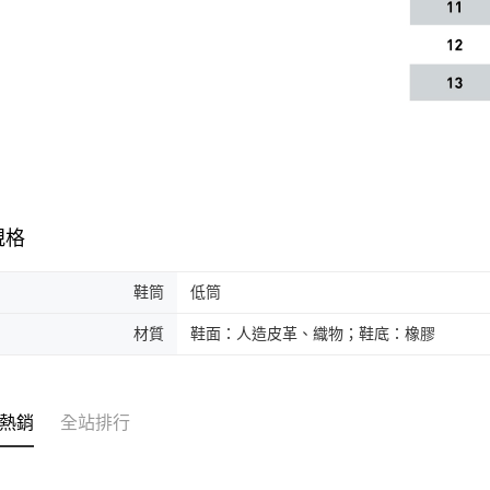
規格
鞋筒
低筒
材質
鞋面：人造皮革、織物；鞋底：橡膠
熱銷
全站排行