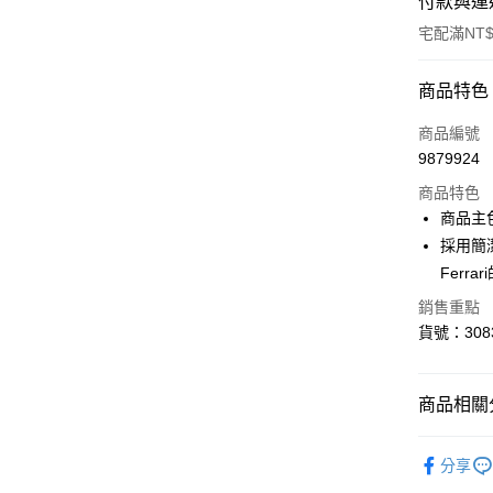
付款與運
宅配滿NT$
付款方式
商品特色
信用卡一
商品編號
9879924
LINE Pay
商品特色
Apple Pay
商品主
採用簡
街口支付
Ferr
悠遊付
銷售重點
貨號：3083
Google Pa
商品相關分
運送方式
宅配(離島
系列
Fe
分享
每筆NT$1
SALE