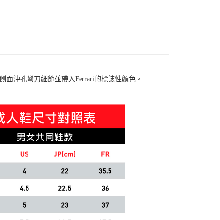
款
賽車運動鞋
款
賽車運動鞋
🔆指定商品 3件7折、 5件6折
革鞋面搭配側面沖孔彎刀細節並帶入Ferrari的標誌性顏色。