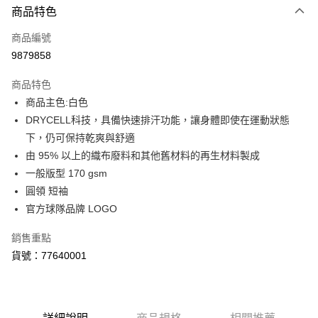
商品特色
信用卡一次付款
商品編號
LINE Pay
9879858
Apple Pay
商品特色
街口支付
商品主色:白色
DRYCELL科技，具備快速排汗功能，讓身體即使在運動狀態
悠遊付
下，仍可保持乾爽與舒適
Google Pay
由 95% 以上的織布廢料和其他舊材料的再生材料製成
一般版型 170 gsm
貨到付款
圓領 短袖
官方球隊品牌 LOGO
運送方式
付款後全家取貨
銷售重點
每筆NT$100，滿NT$1,800(含以上)免運費
貨號：77640001
付款後7-11取貨
每筆NT$100，滿NT$1,800(含以上)免運費