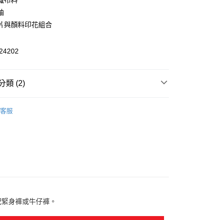
織布料
袖
​片與顏料印花組合
y
4202
類 (2)
家取貨
飾
短袖
00，滿NT$1,800(含以上)免運費
客服
000元3件
1取貨
00，滿NT$1,800(含以上)免運費
恕不配送)
50，滿NT$1,800(含以上)免運費
款(離島恕不配送)
搭配緊身褲或牛仔褲。
80