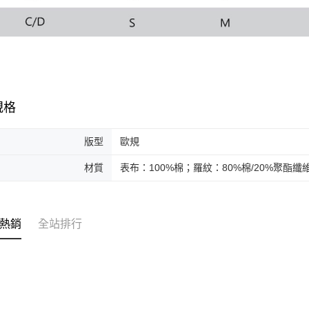
規格
版型
歐規
材質
表布：100%棉；羅紋：80%棉/20%聚酯纖
熱銷
全站排行