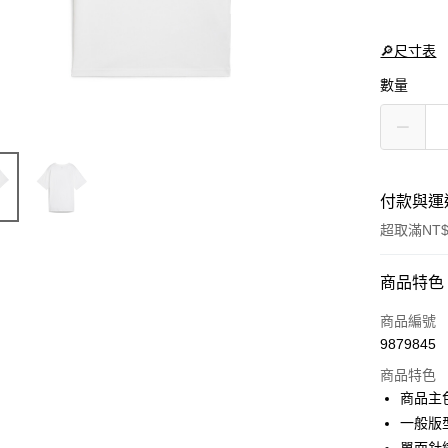
🔎尺寸表
數量
付款與運
超取滿NT$
付款方式
商品特色
信用卡一
商品編號
9879845
LINE Pay
商品特色
Apple Pay
商品主
一般版
街口支付