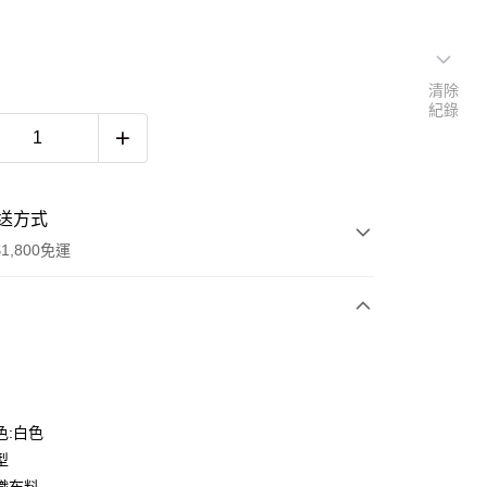
清除
紀錄
送方式
1,800免運
次付款
色:白色
型