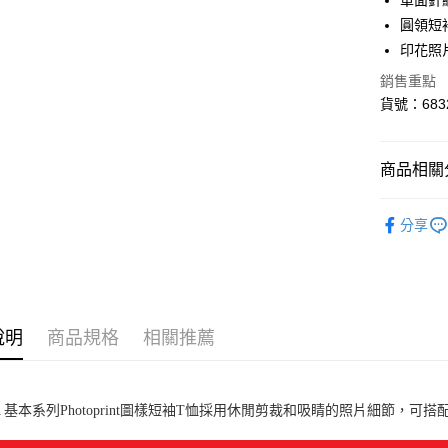
單面針
悠遊付
圓領短
印花照​
Google Pa
銷售重點
貨到付款
貨號：6832
運送方式
商品相關分
付款後全
女性
服
每筆NT$1
分享
指定服飾1
付款後7-1
每筆NT$1
宅配(離島
說明
商品規格
相關推薦
每筆NT$1
宅配貨到付
A 基本系列Photoprint圖樣短袖T恤採用休閒剪裁和吸睛的照片細節，可
每筆NT$1