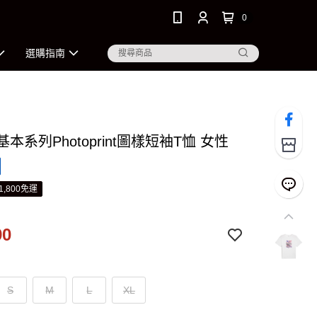
0
選購指南
 基本系列Photoprint圖樣短袖T恤 女性
1,800免運
90
S
M
L
XL