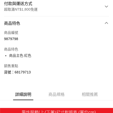
付款與運送方式
超取滿NT$1,800免運
付款方式
商品特色
信用卡一次付款
商品編號
LINE Pay
9879798
Apple Pay
商品特色
街口支付
商品主色:紅色
悠遊付
銷售重點
貨號：68179713
Google Pay
貨到付款
詳細說明
商品規格
相關推薦
運送方式
付款後全家取貨
每筆NT$100，滿NT$1,800(含以上)免運費