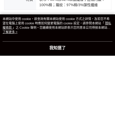
100%棉；羅紋：97%棉/3%彈性纖維
客服
本網站中使用 cookie，欲查詢有關本網站使用 cookie 方式之詳情，及若您不希
望在電腦上使用 cookie 時應如何變更電腦的 cookie 設定，請參閱本網站「
隱私
權條款
」之 Cookie 聲明。您繼續使用本網站即表示您同意本公司得按本網站使
用條款之 Cookie 聲明使用 cookie。
了解更多 >
商品相關分類 (2)
我知道了
男性
服飾
長袖
迎夏購物節🔆指定商品 3件7折、 5件6折
本分類熱銷
全站排行
熱門標籤