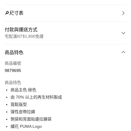
🔎尺寸表
付款與運送方式
宅配滿NT$1,800免運
付款方式
商品特色
信用卡一次付款
商品編號
LINE Pay
9879695
Apple Pay
商品特色
街口支付
商品主色:綠色
由 70% 以上的再生材料製成
悠遊付
寬鬆版型
Google Pay
彈性皮帶拉繩
側袋和背面貼邊拉鍊袋
運送方式
繡花 PUMA Logo