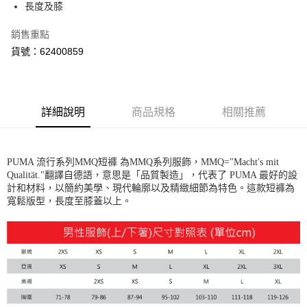
長度及膝
宅配(離島恕不配送)
每筆NT$150，滿NT$1,800(含以上)免運費
銷售重點
貨號：62400859
詳細說明
商品規格
相關推薦
PUMA 流行系列MMQ短褲 為MMQ系列服飾，MMQ="Macht's mit
Qualität."翻譯自德語，意思是「品質製造」，代表了 PUMA 最好的設
計和材料，以簡約美學、現代輪廓以及精緻細節為特色。這款短褲為
寬鬆版型，長度至膝蓋以上。