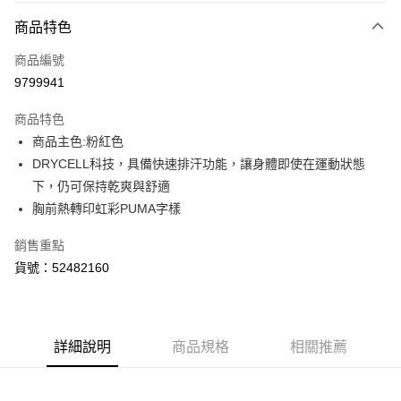
付款方式
商品特色
信用卡一次付款
商品編號
LINE Pay
9799941
Apple Pay
商品特色
街口支付
商品主色:粉紅色
DRYCELL科技，具備快速排汗功能，讓身體即使在運動狀態
悠遊付
下，仍可保持乾爽與舒適
Google Pay
胸前熱轉印虹彩PUMA字樣
銷售重點
運送方式
貨號：52482160
付款後全家取貨
每筆NT$100，滿NT$1,800(含以上)免運費
付款後7-11取貨
詳細說明
商品規格
相關推薦
每筆NT$100，滿NT$1,800(含以上)免運費
宅配(離島恕不配送)