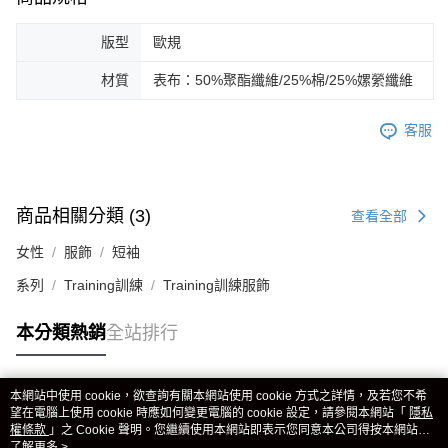
版型
歐規
材質
表布：50%聚酯纖維/25%棉/25%嫘縈纖維
客服
商品相關分類 (3)
查看全部
女性
服飾
短袖
系列
Training訓練
Training訓練服飾
本分類熱銷
全站排行
本網站中使用 cookie，欲查詢有關本網站使用 cookie 方式之詳情，及若您不希
熱門標籤
望在電腦上使用 cookie 時應如何變更電腦的 cookie 設定，請參閱本網站「
隱私
權條款
」之 Cookie 聲明。您繼續使用本網站即表示您同意本公司得按本網站使
用條款之 Cookie 聲明使用 cookie。
了解更多 >