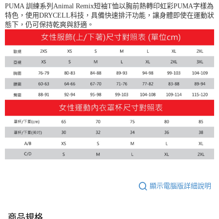
PUMA 訓練系列Animal Remix短袖T恤以胸前熱轉印虹彩PUMA字樣為
每筆NT$150，滿NT$1,800(含以上)免運費
特色，使用DRYCELL科技，具備快速排汗功能，讓身體即使在運動狀
態下，仍可保持乾爽與舒適。
顯示電腦版詳細說明
商品規格