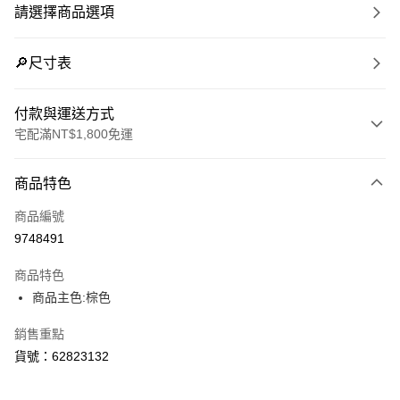
請選擇商品選項
🔎尺寸表
付款與運送方式
宅配滿NT$1,800免運
付款方式
商品特色
信用卡一次付款
商品編號
LINE Pay
9748491
Apple Pay
商品特色
街口支付
商品主色:棕色
悠遊付
銷售重點
貨號：62823132
Google Pay