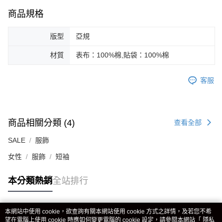
商品規格
版型
亞規
材質
表布：100%棉,貼袋：100%棉
客服
商品相關分類 (4)
查看全部
SALE
服飾
女性
服飾
短袖
本分類熱銷
全站排行
本網站中使用 cookie，欲查詢有關本網站使用 cookie 方式之詳情，及若您不希
熱門標籤
望在電腦上使用 cookie 時應如何變更電腦的 cookie 設定，請參閱本網站「
隱私