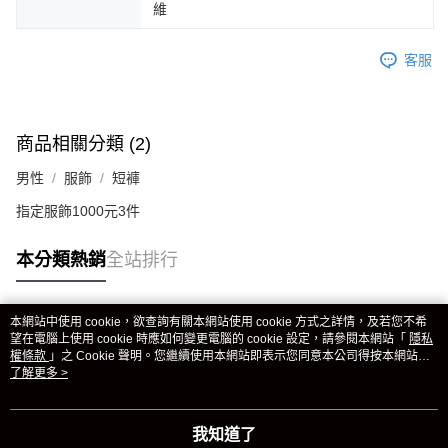
維
客服
商品相關分類 (2)
男性
服飾
短褲
指定服飾1000元3件
本分類熱銷
全站排行
本網站中使用 cookie，欲查詢有關本網站使用 cookie 方式之詳情，及若您不希
熱門標籤
望在電腦上使用 cookie 時應如何變更電腦的 cookie 設定，請參閱本網站「
隱私
權條款
」之 Cookie 聲明。您繼續使用本網站即表示您同意本公司得按本網站使
用條款之 Cookie 聲明使用 cookie。
了解更多 >
我知道了