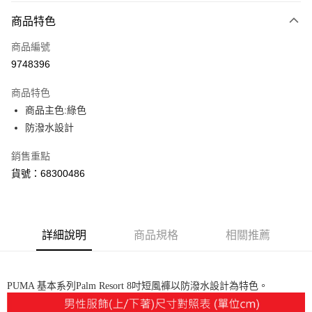
付款方式
商品特色
信用卡一次付款
商品編號
LINE Pay
9748396
Apple Pay
商品特色
街口支付
商品主色:綠色
防潑水設計
悠遊付
銷售重點
Google Pay
貨號：68300486
貨到付款
運送方式
詳細說明
商品規格
相關推薦
付款後全家取貨
每筆NT$100，滿NT$1,800(含以上)免運費
付款後7-11取貨
PUMA 基本系列Palm Resort 8吋短風褲以防潑水設計為特色。
每筆NT$100，滿NT$1,800(含以上)免運費