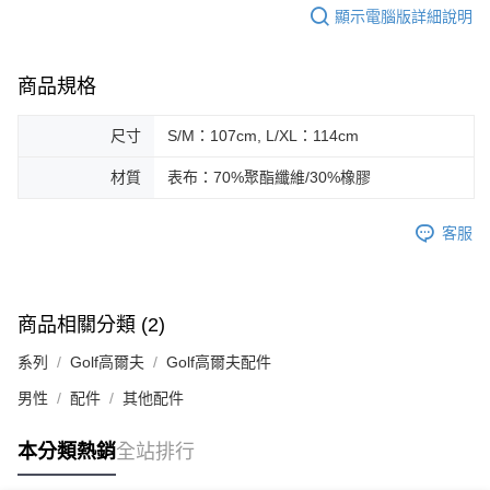
顯示電腦版詳細說明
宅配(離島恕不配送)
每筆NT$150，滿NT$1,800(含以上)免運費
商品規格
宅配貨到付款(離島恕不配送)
尺寸
S/M：107cm, L/XL：114cm
每筆NT$180
材質
表布：70%聚酯纖維/30%橡膠
客服
商品相關分類 (2)
系列
Golf高爾夫
Golf高爾夫配件
男性
配件
其他配件
本分類熱銷
全站排行