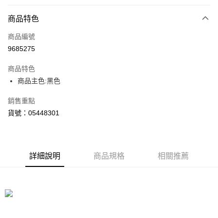
付款方式
商品特色
信用卡一次付款
商品編號
LINE Pay
9685275
Apple Pay
商品特色
街口支付
商品主色:黑色
悠遊付
銷售重點
貨號：05448301
Google Pay
貨到付款
詳細說明
商品規格
相關推薦
運送方式
付款後全家取貨
每筆NT$100，滿NT$1,800(含以上)免運費
付款後7-11取貨
每筆NT$100，滿NT$1,800(含以上)免運費