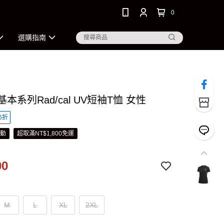
0
選購指南
 基本系列Rad/cal UV短袖T恤 女性
6折
活動
超取滿NT$1,800免運
00
M
L
XL
2XL