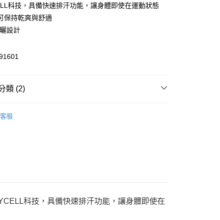
CELL科技，具備快速排汗功能，讓身體即使在運動狀態
可保持乾爽與舒適
防曬設計
y
1601
類 (2)
家取貨
飾
短袖
00，滿NT$1,800(含以上)免運費
客服
🔆指定商品 3件7折、 5件6折
1取貨
00，滿NT$1,800(含以上)免運費
恕不配送)
50，滿NT$1,800(含以上)免運費
用DRYCELL科技，具備快速排汗功能，讓身體即使在