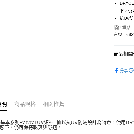
DRY
街口支付
下，仍
悠遊付
抗UV
Google Pa
銷售重點
貨號：6829
運送方式
商品相關分
付款後全
女性
服
每筆NT$1
分享
迎夏購物節
付款後7-1
每筆NT$1
宅配(離島
說明
商品規格
相關推薦
每筆NT$1
A 基本系列Rad/cal UV短袖T恤以抗UV防曬設計為特色，使
態下，仍可保持乾爽與舒適。