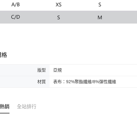
規格
版型
亞規
材質
表布：92%聚酯纖維/8%彈性纖維
熱銷
全站排行