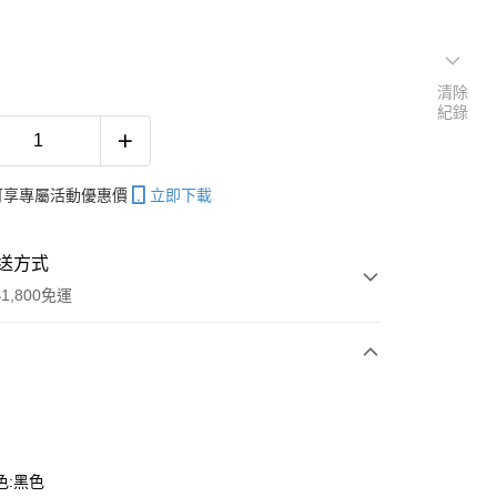
清除
紀錄
帳可享專屬活動優惠價
立即下載
送方式
1,800免運
次付款
色:黑色