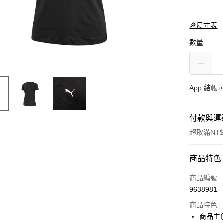
🔎尺寸表
數量
App 結
付款與運
超取滿NT$
付款方式
商品特色
信用卡一
商品編號
9638981
LINE Pay
商品特色
Apple Pay
商品主