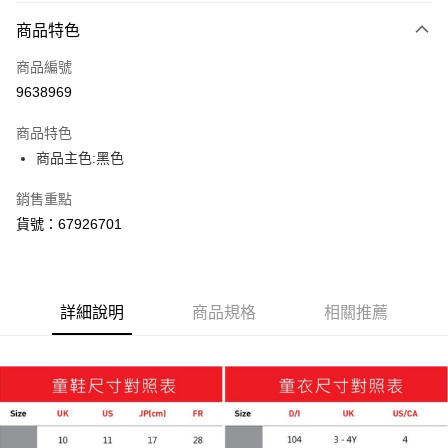
付款方式
商品特色
信用卡一次付款
商品編號
LINE Pay
9638969
Apple Pay
商品特色
街口支付
商品主色:黑色
悠遊付
銷售重點
貨號：67926701
Google Pay
貨到付款
詳細說明
商品規格
相關推薦
運送方式
付款後全家取貨
每筆NT$100，滿NT$1,800(含以上)免運費
付款後7-11取貨
每筆NT$100，滿NT$1,800(含以上)免運費