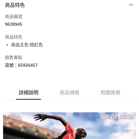
商品特色
信用卡一次付款
商品編號
LINE Pay
9638945
Apple Pay
商品特色
街口支付
商品主色:桃紅色
悠遊付
銷售重點
貨號：65926457
Google Pay
貨到付款
詳細說明
商品規格
相關推薦
運送方式
付款後全家取貨
每筆NT$100，滿NT$1,800(含以上)免運費
付款後7-11取貨
每筆NT$100，滿NT$1,800(含以上)免運費