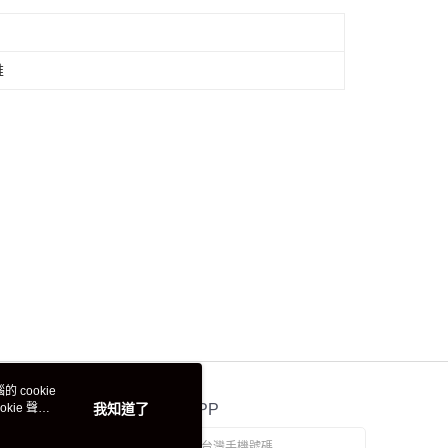
維
 cookie
kie 聲明
我知道了
官方APP