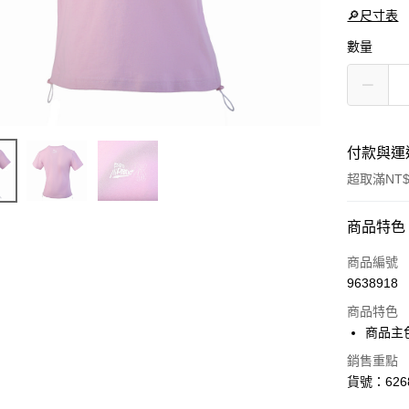
🔎尺寸表
數量
付款與運
超取滿NT$
付款方式
商品特色
信用卡一
商品編號
9638918
LINE Pay
商品特色
Apple Pay
商品主
街口支付
銷售重點
貨號：6268
悠遊付