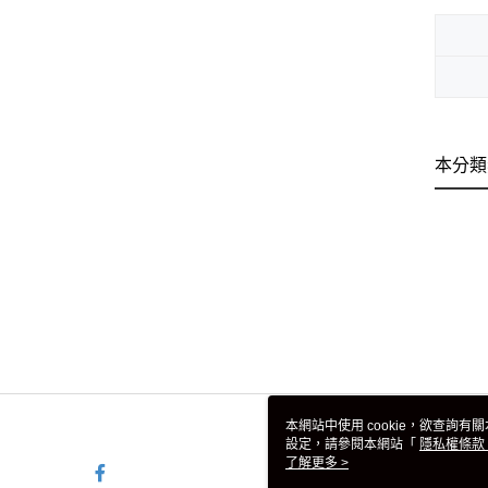
本分類
本網站中使用 cookie，欲查詢有關
設定，請參閱本網站「
隱私權條款
使用 cookie。
了解更多 >