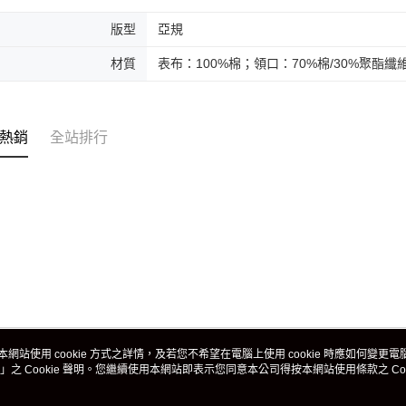
版型
亞規
材質
表布：100%棉；領口：70%棉/30%聚酯纖
熱銷
全站排行
本網站使用 cookie 方式之詳情，及若您不希望在電腦上使用 cookie 時應如何變更電腦的
」之 Cookie 聲明。您繼續使用本網站即表示您同意本公司得按本網站使用條款之 Coo
關於我們
客服資訊
品牌故事
購物說明