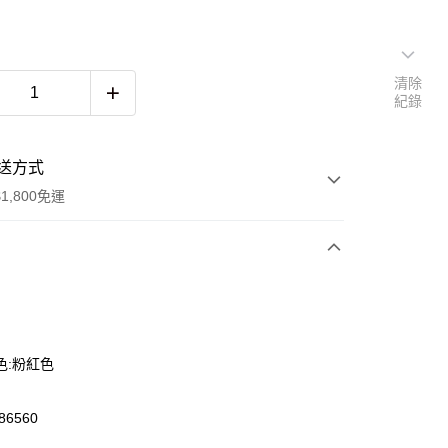
清除
紀錄
送方式
1,800免運
次付款
色:粉紅色
6560