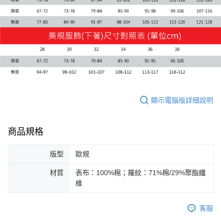
顯示電腦版詳細說明
商品規格
版型
歐規
材質
表布：100%棉；羅紋：71%棉/29%聚酯纖
維
客服