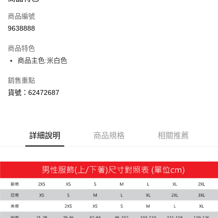
信用卡一次付款
商品編號
LINE Pay
9638888
Apple Pay
商品特色
街口支付
商品主色:米白色
悠遊付
銷售重點
貨號：62472687
Google Pay
運送方式
宅配(離島恕不配送)
詳細說明
商品規格
相關推薦
每筆NT$150，滿NT$1,800(含以上)免運費