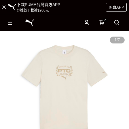
下載PUMA台灣官方APP
開啟APP
即獲首下載禮$200元
0
1
/
7