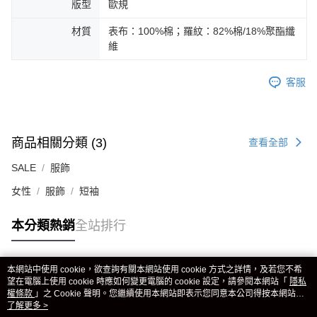
版型
歐規
材質
表布：100%棉；羅紋：82%棉/18%聚酯纖
維
客服
商品相關分類 (3)
查看全部
SALE
服飾
女性
服飾
短袖
本分類熱銷
全站排行
本網站中使用 cookie，欲查詢有關本網站使用 cookie 方式之詳情，及若您不希
熱門標籤
望在電腦上使用 cookie 時應如何變更電腦的 cookie 設定，請參閱本網站「
隱私
權條款
」之 Cookie 聲明。您繼續使用本網站即表示您同意本公司得按本網站使
用條款之 Cookie 聲明使用 cookie。
了解更多 >