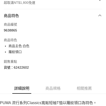
超取滿NT$1,800免運
付款方式
商品特色
信用卡一次付款
商品編號
LINE Pay
9638865
Apple Pay
商品特色
街口支付
商品主色:白色
羅紋領口
悠遊付
銷售重點
Google Pay
貨號：62422602
貨到付款
運送方式
詳細說明
商品規格
相關推薦
付款後全家取貨
每筆NT$100，滿NT$1,800(含以上)免運費
PUMA 流行系列Classics寬鬆短袖T恤以羅紋領口為特色。
付款後7-11取貨