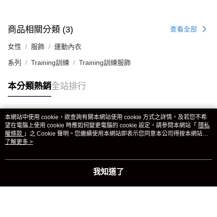
商品相關分類 (3)
查看全部
女性
服飾
運動內衣
系列
Training訓練
Training訓練服飾
本分類熱銷
全站排行
本網站中使用 cookie，欲查詢有關本網站使用 cookie 方式之詳情，及若您不希
熱門標籤
望在電腦上使用 cookie 時應如何變更電腦的 cookie 設定，請參閱本網站「
隱私
權條款
」之 Cookie 聲明。您繼續使用本網站即表示您同意本公司得按本網站使
用條款之 Cookie 聲明使用 cookie。
了解更多 >
我知道了