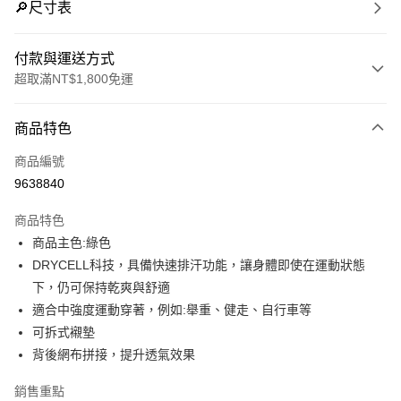
🔎尺寸表
付款與運送方式
超取滿NT$1,800免運
付款方式
商品特色
信用卡一次付款
商品編號
LINE Pay
9638840
Apple Pay
商品特色
街口支付
商品主色:綠色
DRYCELL科技，具備快速排汗功能，讓身體即使在運動狀態
悠遊付
下，仍可保持乾爽與舒適
Google Pay
適合中強度運動穿著，例如:舉重、健走、自行車等
可拆式襯墊
貨到付款
背後網布拼接，提升透氣效果
運送方式
銷售重點