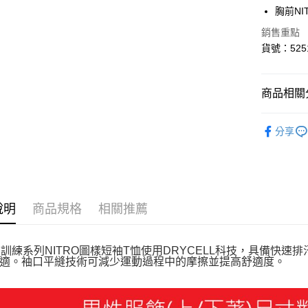
胸前NI
Google Pa
銷售重點
貨到付款
貨號：5251
運送方式
商品相關分
付款後全
男性
服
每筆NT$1
分享
系列
Tr
付款後7-1
每筆NT$1
宅配(離島
說明
商品規格
相關推薦
每筆NT$1
宅配貨到付
A 訓練系列NITRO圖樣短袖T恤使用DRYCELL科技，具備
每筆NT$1
適。袖口平縫技術可減少運動過程中的摩擦並提高舒適度。