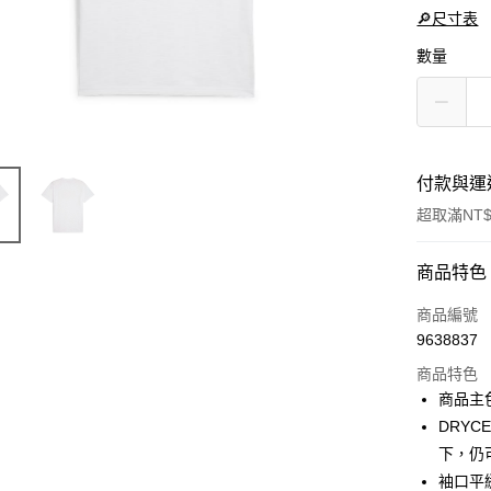
🔎尺寸表
數量
付款與運
超取滿NT$
付款方式
商品特色
信用卡一
商品編號
9638837
LINE Pay
商品特色
Apple Pay
商品主
DRY
街口支付
下，仍
悠遊付
袖口平