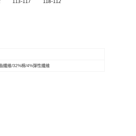
酯纖維/32%棉/4%彈性纖維