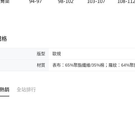
規格
版型
歐規
材質
表布：65%聚酯纖維/35%棉；羅紋：64%聚
熱銷
全站排行