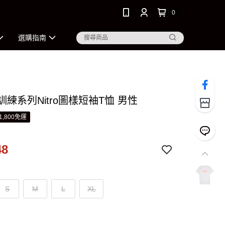
0
選購指南
 訓練系列Nitro圖樣短袖T恤 男性
1,800免運
48
S
M
L
XL