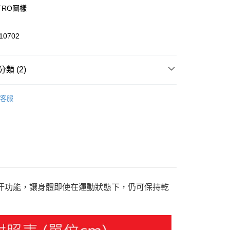
TRO圖樣
y
0702
類 (2)
家取貨
飾
短袖
00，滿NT$1,800(含以上)免運費
客服
aining訓練
Training訓練服飾
1取貨
00，滿NT$1,800(含以上)免運費
恕不配送)
50，滿NT$1,800(含以上)免運費
款(離島恕不配送)
快速排汗功能，讓身體即使在運動狀態下，仍可保持乾
80