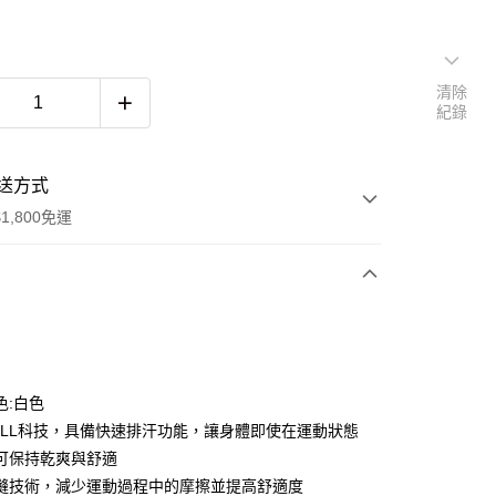
清除
紀錄
送方式
1,800免運
次付款
色:白色
CELL科技，具備快速排汗功能，讓身體即使在運動狀態
可保持乾爽與舒適
縫技術，減少運動過程中的摩擦並提高舒適度