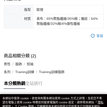
版型
歐規
材質
表布：65%聚酯纖維/35%棉；羅紋：64%
聚酯纖維/32%棉/4%彈性纖維
客服
商品相關分類 (2)
男性
服飾
短袖
系列
Training訓練
Training訓練服飾
本分類熱銷
全站排行
本網站中使用 cookie，欲查詢有關本網站使用 cookie 方式之詳情，及若您不希
熱門標籤
望在電腦上使用 cookie 時應如何變更電腦的 cookie 設定，請參閱本網站「
隱私
權條款
」之 Cookie 聲明。您繼續使用本網站即表示您同意本公司得按本網站使