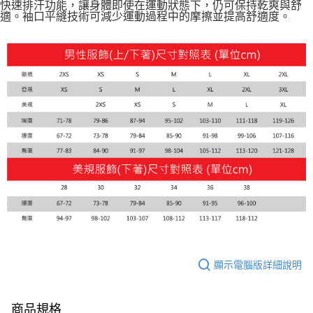
快速排汗功能，讓身體即使在運動狀態下，仍可保持乾爽與舒
每筆NT$150，滿NT$1,800(含以上)免運費
適。袖口平縫技術可減少運動過程中的摩擦並提高舒適度。
宅配貨到付款(離島恕不配送)
每筆NT$180
顯示電腦版詳細說明
商品規格