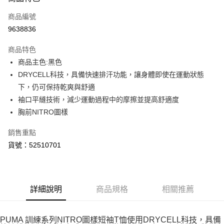
信用卡一次付款
商品編號
LINE Pay
9638836
Apple Pay
商品特色
街口支付
商品主色:黑色
DRYCELL科技，具備快速排汗功能，讓身體即使在運動狀態
悠遊付
下，仍可保持乾爽與舒適
Google Pay
袖口平縫技術，減少運動過程中的摩擦並提高舒適度
胸前NITRO圖樣
貨到付款
銷售重點
運送方式
貨號：52510701
付款後全家取貨
每筆NT$100，滿NT$1,800(含以上)免運費
付款後7-11取貨
詳細說明
商品規格
相關推薦
每筆NT$100，滿NT$1,800(含以上)免運費
PUMA 訓練系列NITRO圖樣短袖T恤使用DRYCELL科技，具備
宅配(離島恕不配送)