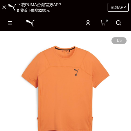
下載PUMA台灣官方APP
開啟APP
即獲首下載禮$200元
0
1
/
5