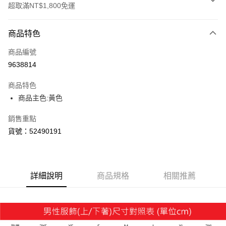
超取滿NT$1,800免運
付款方式
商品特色
信用卡一次付款
商品編號
LINE Pay
9638814
Apple Pay
商品特色
街口支付
商品主色:黃色
悠遊付
銷售重點
貨號：52490191
Google Pay
貨到付款
詳細說明
商品規格
相關推薦
運送方式
付款後全家取貨
每筆NT$100，滿NT$1,800(含以上)免運費
付款後7-11取貨