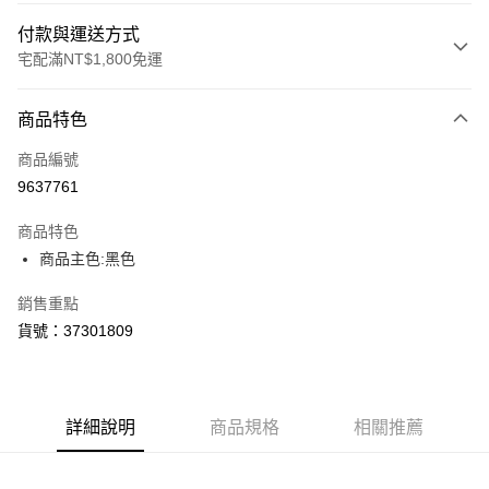
付款與運送方式
宅配滿NT$1,800免運
付款方式
商品特色
信用卡一次付款
商品編號
LINE Pay
9637761
Apple Pay
商品特色
街口支付
商品主色:黑色
悠遊付
銷售重點
貨號：37301809
Google Pay
貨到付款
詳細說明
商品規格
相關推薦
運送方式
宅配(離島恕不配送)