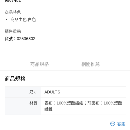
9567482
Apple Pay
商品特色
街口支付
商品主色:白色
悠遊付
銷售重點
貨號：02536302
Google Pay
貨到付款
商品規格
相關推薦
運送方式
付款後全家取貨
商品規格
每筆NT$100，滿NT$1,800(含以上)免運費
尺寸
ADULTS
付款後7-11取貨
每筆NT$100，滿NT$1,800(含以上)免運費
材質
表布：100%聚酯纖維；前裏布：100%聚酯
纖維
宅配(離島恕不配送)
每筆NT$150，滿NT$1,800(含以上)免運費
客服
宅配貨到付款(離島恕不配送)