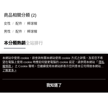
每筆NT$180
商品相關分類 (2)
女性
配件
棒球帽
男性
配件
棒球帽
本分類熱銷
全站排行
本網站中使用 cookie，欲查詢有關本網站使用 cookie 方式之詳情，及若您不希
熱門標籤
望在電腦上使用 cookie 時應如何變更電腦的 cookie 設定，請參閱本網站「
隱私
權條款
」之 Cookie 聲明。您繼續使用本網站即表示您同意本公司得按本網站使
用條款之 Cookie 聲明使用 cookie。
了解更多 >
我知道了