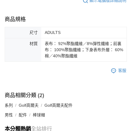
顯示電腦版詳細說明
每筆NT$100，滿NT$1,800(含以上)免運費
宅配(離島恕不配送)
商品規格
每筆NT$150，滿NT$1,800(含以上)免運費
尺寸
ADULTS
宅配貨到付款(離島恕不配送)
每筆NT$180
材質
表布： 92%聚酯纖維／8%彈性纖維；前裏
布： 100%聚酯纖維；下身表布外層： 60%
棉／40%聚酯纖維
客服
商品相關分類 (2)
系列
Golf高爾夫
Golf高爾夫配件
男性
配件
棒球帽
本分類熱銷
全站排行