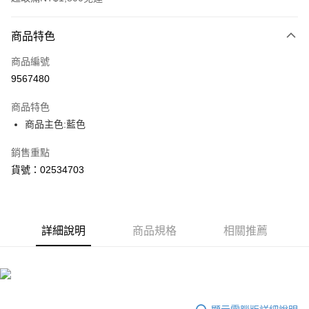
付款方式
商品特色
信用卡一次付款
商品編號
LINE Pay
9567480
Apple Pay
商品特色
街口支付
商品主色:藍色
悠遊付
銷售重點
貨號：02534703
Google Pay
貨到付款
詳細說明
商品規格
相關推薦
運送方式
付款後全家取貨
每筆NT$100，滿NT$1,800(含以上)免運費
付款後7-11取貨