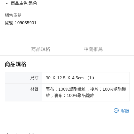
街口支付
商品主色:黑色
悠遊付
銷售重點
貨號：09055901
Google Pay
貨到付款
商品規格
相關推薦
運送方式
付款後全家取貨
商品規格
每筆NT$100，滿NT$1,800(含以上)免運費
尺寸
30 Ｘ 12.5 Ｘ 4.5cm （1l）
付款後7-11取貨
每筆NT$100，滿NT$1,800(含以上)免運費
材質
表布：100%聚酯纖維；後片：100%聚酯纖
維；裏布：100%聚酯纖維
宅配(離島恕不配送)
每筆NT$150，滿NT$1,800(含以上)免運費
客服
宅配貨到付款(離島恕不配送)
每筆NT$180