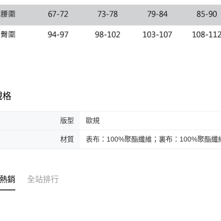
規格
版型
歐規
材質
表布：100%聚酯纖維；裏布：100%聚酯纖
熱銷
全站排行