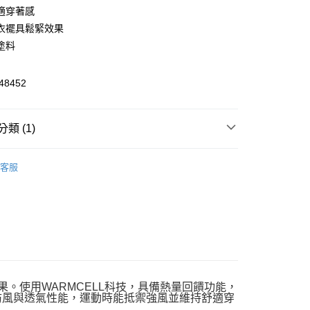
適穿著感
y
衣襬具鬆緊效果
塗料
8452
恕不配送)
類 (1)
50，滿NT$1,800(含以上)免運費
款(離島恕不配送)
飾
外套
客服
80
果。使用WARMCELL科技，具備熱量回饋功能，
具防風與透氣性能，運動時能抵禦強風並維持舒適穿