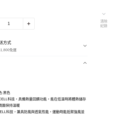
清除
紀錄
送方式
1,800免運
次付款
色:黑色
MCELL科技，具備熱量回饋功能，能在低溫時將體熱儲存
周圍保持溫暖
DCELL科技，兼具防風與透氣性能，運動時能抵禦強風並