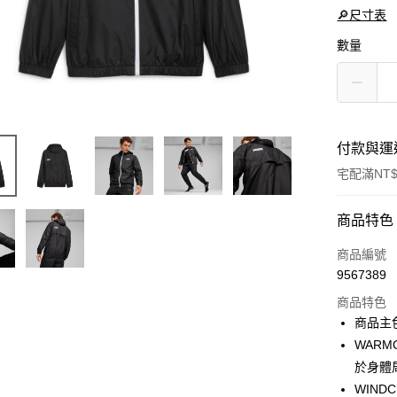
🔎尺寸表
數量
付款與運
宅配滿NT$
付款方式
商品特色
信用卡一
商品編號
9567389
LINE Pay
商品特色
Apple Pay
商品主
WAR
街口支付
於身體
悠遊付
WIN