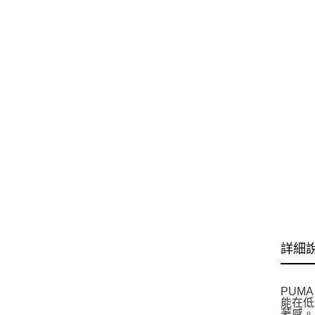
詳細
PUM
能在低
著感。