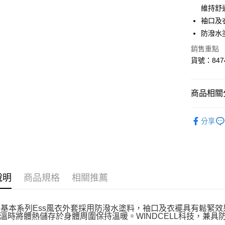
維持舒
Google Pa
袖口及
貨到付款
防潑水
銷售重點
貨號：8474
運送方式
宅配(離島
商品相關分
每筆NT$1
宅配貨到付
男性
服
分享
每筆NT$1
說明
商品規格
相關推薦
A 基本系列Ess風衣外套採用防潑水塗料，袖口及衣襬具有鬆緊效
溫時將體熱儲存於身體周圍保持溫暖。WINDCELL科技，兼