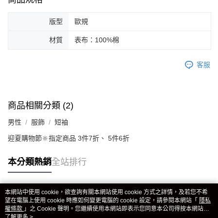
版型
歐規
材質
表布：100%棉
客服
商品相關分類 (2)
男性
服飾
短袖
迎夏購物節🔆指定商品 3件7折、 5件6折
本分類熱銷
全站排行
本網站中使用 cookie，欲查詢有關本網站使用 cookie 方式之詳情，及若您不希
熱門標籤
望在電腦上使用 cookie 時應如何變更電腦的 cookie 設定，請參閱本網站「
隱私
權條款
」之 Cookie 聲明。您繼續使用本網站即表示您同意本公司得按本網站使
用條款之 Cookie 聲明使用 cookie。
了解更多 >