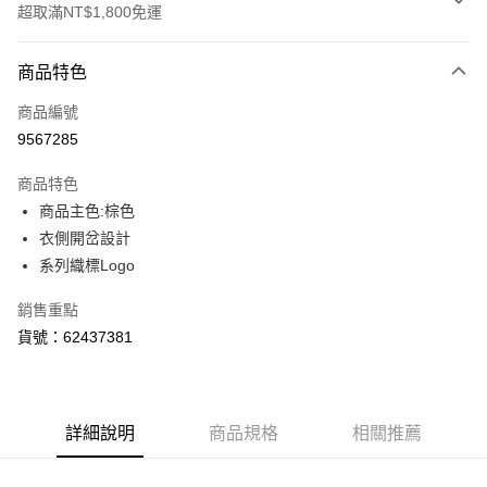
超取滿NT$1,800免運
付款方式
商品特色
信用卡一次付款
商品編號
LINE Pay
9567285
Apple Pay
商品特色
街口支付
商品主色:棕色
衣側開岔設計
悠遊付
系列織標Logo
Google Pay
銷售重點
貨到付款
貨號：62437381
運送方式
付款後全家取貨
詳細說明
商品規格
相關推薦
每筆NT$100，滿NT$1,800(含以上)免運費
付款後7-11取貨