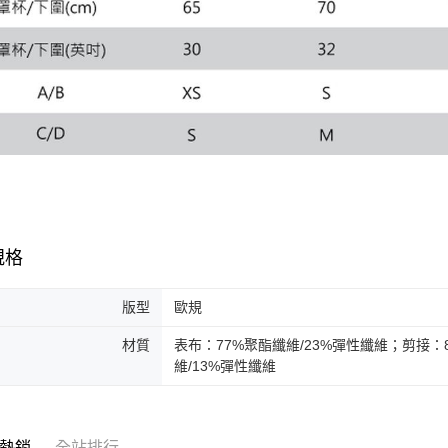
規格
版型
歐規
材質
表布：77%聚酯纖維/23%彈性纖維；剪接：
維/13%彈性纖維
熱銷
全站排行