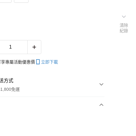
清除
紀錄
帳可享專屬活動優惠價
立即下載
送方式
1,800免運
次付款