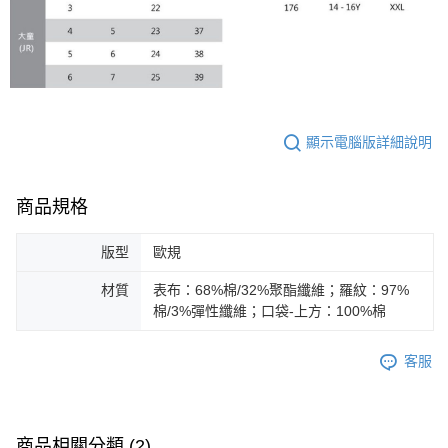
顯示電腦版詳細說明
商品規格
版型
歐規
材質
表布：68%棉/32%聚酯纖維；羅紋：97%
棉/3%彈性纖維；口袋-上方：100%棉
客服
商品相關分類 (2)