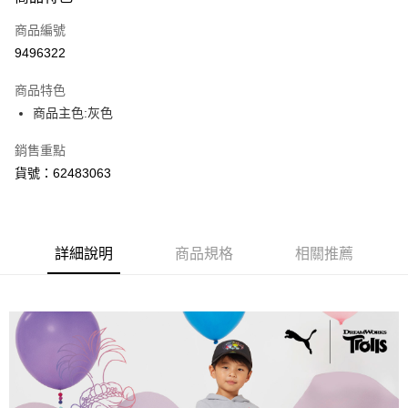
信用卡一次付款
商品編號
LINE Pay
9496322
Apple Pay
商品特色
街口支付
商品主色:灰色
悠遊付
銷售重點
貨號：62483063
Google Pay
運送方式
宅配(離島恕不配送)
詳細說明
商品規格
相關推薦
每筆NT$150，滿NT$1,800(含以上)免運費