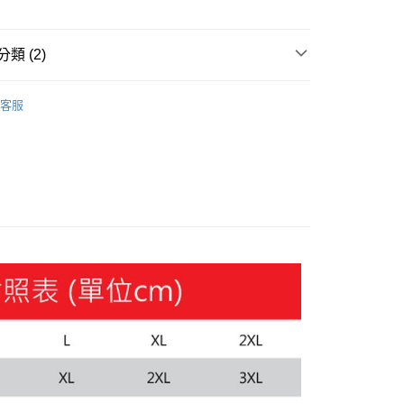
y
類 (2)
服飾
客服
恕不配送)
飾
外套
50，滿NT$1,800(含以上)免運費