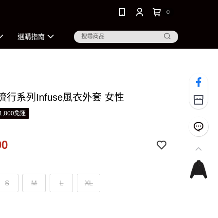
0
選購指南
 流行系列Infuse風衣外套 女性
1,800免運
90
S
M
L
XL