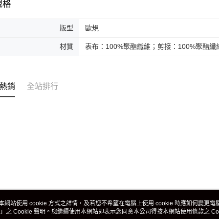
規格
版型
歐規
材質
表布：100%聚酯纖維；剪接：100%聚酯纖
熱銷
全站排行
本網站使用 cookie 方式之詳情，及若您不希望在電腦上使用 cookie 時應如何變更電腦的
」之 Cookie 聲明。您繼續使用本網站即表示您同意本公司得按本網站使用條款之 Coo
關於我們
客服資訊