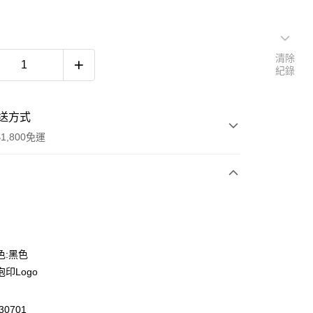
清除
紀錄
送方式
1,800免運
次付款
色:黑色
印Logo
0701