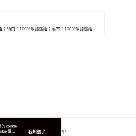
維；領口：100%聚酯纖維；裏布：100%聚酯纖維
 cookie
kie 聲明
我知道了
官方APP