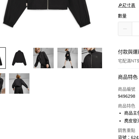
🔎尺寸表
數量
付款與運
宅配滿NT$
付款方式
商品特色
信用卡一
商品編號
9496298
LINE Pay
商品特色
Apple Pay
商品主
麂皮發泡
街口支付
銷售重點
悠遊付
貨號：6243