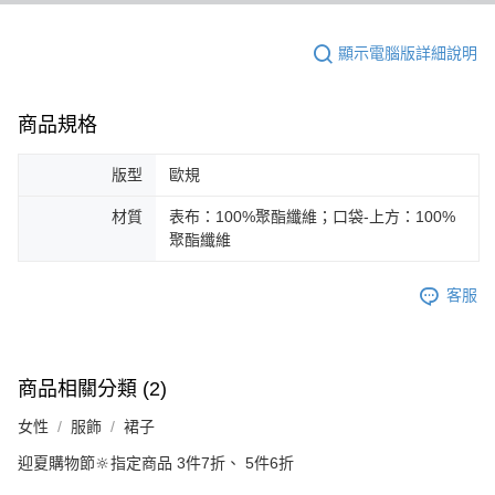
顯示電腦版詳細說明
商品規格
版型
歐規
材質
表布：100%聚酯纖維；口袋-上方：100%
聚酯纖維
客服
商品相關分類 (2)
女性
服飾
裙子
迎夏購物節🔆指定商品 3件7折、 5件6折