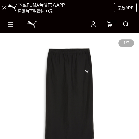
下載PUMA台灣官方APP
開啟APP
即獲首下載禮$200元
0
1
/
7