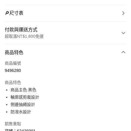
🔎尺寸表
付款與運送方式
超取滿NT$1,800免運
付款方式
商品特色
信用卡一次付款
商品編號
LINE Pay
9496280
Apple Pay
商品特色
街口支付
商品主色:黑色
輪廓感剪裁設計
悠遊付
側邊抽繩設計
Google Pay
防潑水設計
貨到付款
銷售重點