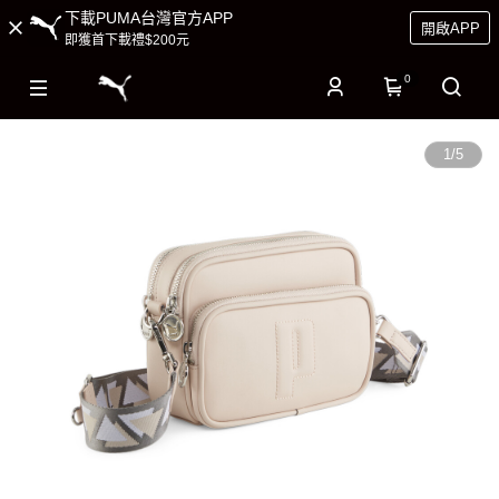
下載PUMA台灣官方APP
開啟APP
即獲首下載禮$200元
0
1
/
5