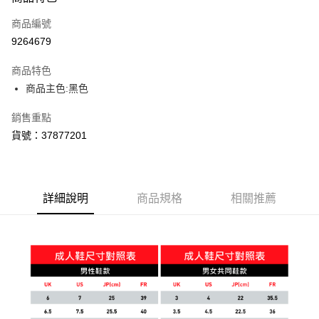
信用卡一次付款
商品編號
LINE Pay
9264679
Apple Pay
商品特色
街口支付
商品主色:黑色
悠遊付
銷售重點
貨號：37877201
Google Pay
運送方式
宅配(離島恕不配送)
詳細說明
商品規格
相關推薦
每筆NT$150，滿NT$1,800(含以上)免運費