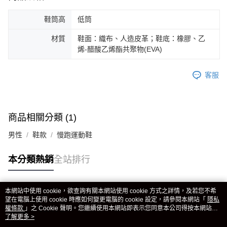
鞋筒高
低筒
材質
鞋面：織布、人造皮革；鞋底：橡膠、乙
烯-醋酸乙烯酯共聚物(EVA)
客服
商品相關分類 (1)
男性
鞋款
慢跑運動鞋
本分類熱銷
全站排行
本網站中使用 cookie，欲查詢有關本網站使用 cookie 方式之詳情，及若您不希
熱門標籤
望在電腦上使用 cookie 時應如何變更電腦的 cookie 設定，請參閱本網站「
隱私
權條款
」之 Cookie 聲明。您繼續使用本網站即表示您同意本公司得按本網站使
用條款之 Cookie 聲明使用 cookie。
了解更多 >