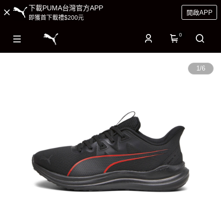
下載PUMA台灣官方APP
開啟APP
即獲首下載禮$200元
0
1
/
6