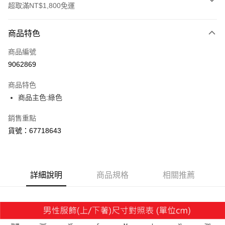
超取滿NT$1,800免運
付款方式
商品特色
信用卡一次付款
商品編號
LINE Pay
9062869
Apple Pay
商品特色
街口支付
商品主色:綠色
悠遊付
銷售重點
貨號：67718643
Google Pay
貨到付款
詳細說明
商品規格
相關推薦
運送方式
付款後全家取貨
每筆NT$100，滿NT$1,800(含以上)免運費
付款後7-11取貨