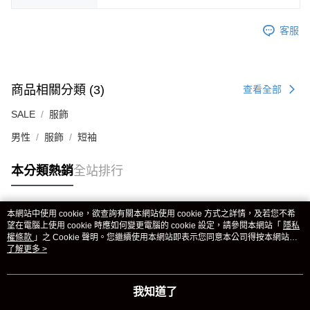
客服
商品相關分類 (3)
查看全部
SALE
服飾
男性
服飾
短袖
本分類熱銷
全站排行
本網站中使用 cookie，欲查詢有關本網站使用 cookie 方式之詳情，及若您不希
熱門標籤
望在電腦上使用 cookie 時應如何變更電腦的 cookie 設定，請參閱本網站「
隱私
權條款
」之 Cookie 聲明。您繼續使用本網站即表示您同意本公司得按本網站使
用條款之 Cookie 聲明使用 cookie。
了解更多 >
我知道了