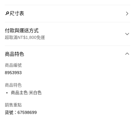
🔎尺寸表
付款與運送方式
超取滿NT$1,800免運
付款方式
商品特色
信用卡一次付款
商品編號
LINE Pay
8953993
Apple Pay
商品特色
街口支付
商品主色:米白色
悠遊付
銷售重點
貨號：67598699
Google Pay
貨到付款