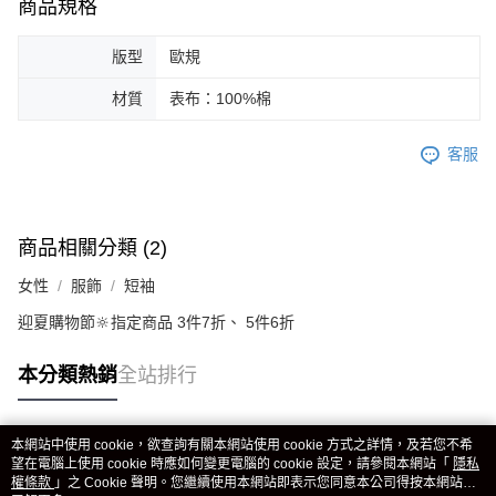
商品規格
版型
歐規
材質
表布：100%棉
客服
商品相關分類 (2)
女性
服飾
短袖
迎夏購物節🔆指定商品 3件7折、 5件6折
本分類熱銷
全站排行
本網站中使用 cookie，欲查詢有關本網站使用 cookie 方式之詳情，及若您不希
熱門標籤
望在電腦上使用 cookie 時應如何變更電腦的 cookie 設定，請參閱本網站「
隱私
權條款
」之 Cookie 聲明。您繼續使用本網站即表示您同意本公司得按本網站使