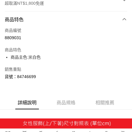
超取滿NT$1,800免運
付款方式
商品特色
信用卡一次付款
商品編號
LINE Pay
8809031
Apple Pay
商品特色
街口支付
商品主色:米白色
悠遊付
銷售重點
貨號：84746699
Google Pay
貨到付款
詳細說明
商品規格
相關推薦
運送方式
付款後全家取貨
每筆NT$100，滿NT$1,800(含以上)免運費
付款後7-11取貨