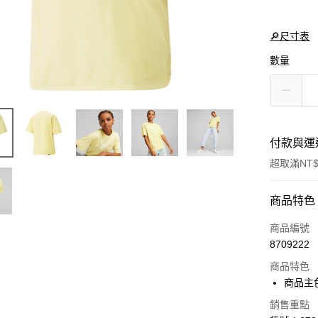
🔎尺寸表
數量
付款與運
超取滿NT$
付款方式
商品特色
信用卡一
商品編號
8709222
LINE Pay
商品特色
Apple Pay
商品主
街口支付
銷售重點