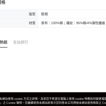
規格
版型
歐規
材質
表布：100%棉；羅紋：96%棉/4%彈性纖維
熱銷
全站排行
本網站使用 cookie 方式之詳情，及若您不希望在電腦上使用 cookie 時應如何變更電腦的
」之 Cookie 聲明。您繼續使用本網站即表示您同意本公司得按本網站使用條款之 Coo
關於我們
客服資訊