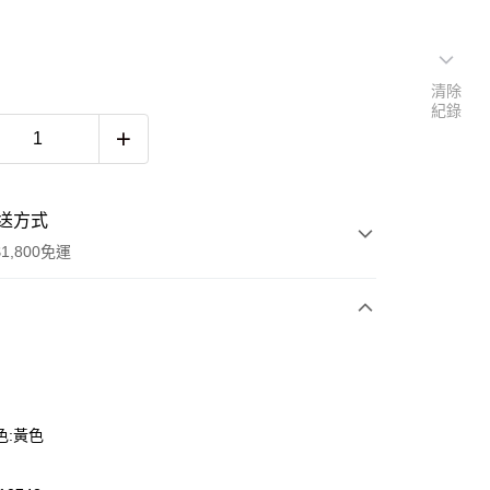
清除
紀錄
送方式
1,800免運
次付款
色:黃色