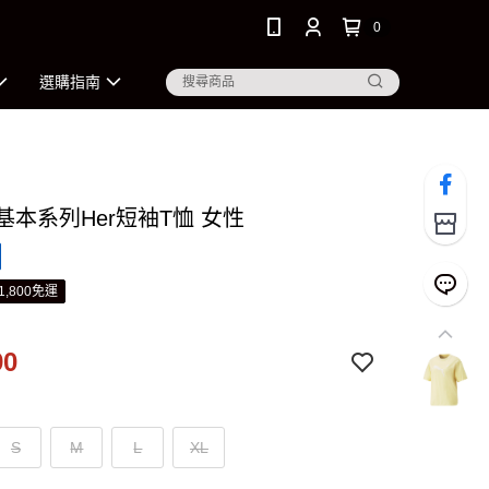
0
選購指南
 基本系列Her短袖T恤 女性
1,800免運
90
S
M
L
XL