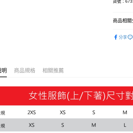
貨號：6731
悠遊付
Google Pa
商品相關分
貨到付款
SALE
分享
女性
服
運送方式
指定服飾1
付款後全
每筆NT$1
說明
商品規格
相關推薦
付款後7-1
每筆NT$1
宅配(離島
每筆NT$1
宅配貨到付
每筆NT$1