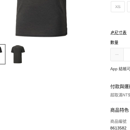
XS
🔎尺寸表
數量
App 結
付款與運
超取滿NT$
付款方式
商品特色
信用卡一
商品編號
8613582