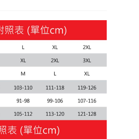
款(離島恕不配送)
80