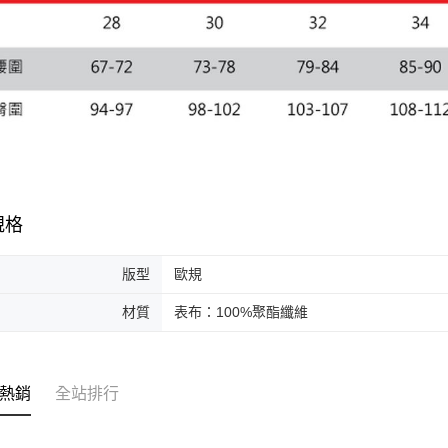
規格
版型
歐規
材質
表布：100%聚酯纖維
熱銷
全站排行