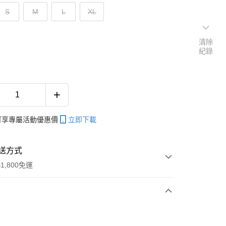
S
M
L
XL
清除
紀錄
帳可享專屬活動優惠價
立即下載
送方式
1,800免運
次付款