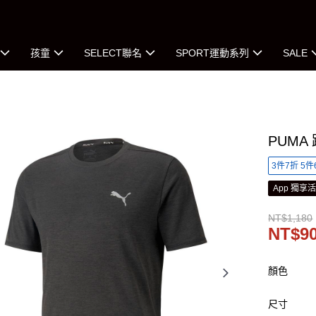
孩童
SELECT聯名
SPORT運動系列
SALE
PUMA
3件7折 5件
App 獨享
NT$1,180
NT$9
顏色
尺寸