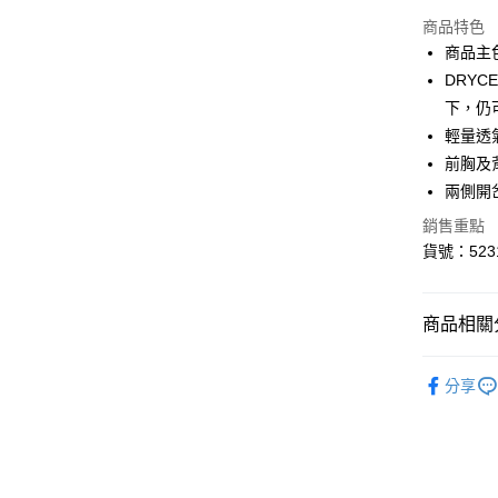
LINE Pay
商品特色
Apple Pay
商品主
DRY
街口支付
下，仍
悠遊付
輕量透
前胸及
Google Pa
兩側開
貨到付款
銷售重點
貨號：5231
運送方式
付款後全
商品相關分
每筆NT$1
男性
服
分享
付款後7-1
系列
Ru
每筆NT$1
迎夏購物節
宅配(離島
每筆NT$1