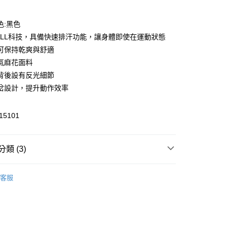
色:黑色
CELL科技，具備快速排汗功能，讓身體即使在運動狀態
可保持乾爽與舒適
氣麻花面料
背後設有反光細節
y
岔設計，提升動作效率
5101
家取貨
類 (3)
00，滿NT$1,800(含以上)免運費
飾
短袖
客服
1取貨
nning 慢跑
Running 慢跑服飾
00，滿NT$1,800(含以上)免運費
🔆指定商品 3件7折、 5件6折
恕不配送)
50，滿NT$1,800(含以上)免運費