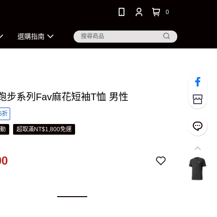
0
選購指南
 跑步系列Fav麻花短袖T恤 男性
6折
活動
超取滿NT$1,800免運
00