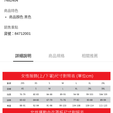
7482404
Apple Pay
商品特色
街口支付
商品顏色:黑色
悠遊付
銷售重點
貨號：84712001
Google Pay
貨到付款
詳細說明
商品規格
相關推薦
運送方式
付款後全家取貨
每筆NT$100，滿NT$1,800(含以上)免運費
付款後7-11取貨
每筆NT$100，滿NT$1,800(含以上)免運費
宅配(離島恕不配送)
每筆NT$150，滿NT$1,800(含以上)免運費
宅配貨到付款(離島恕不配送)