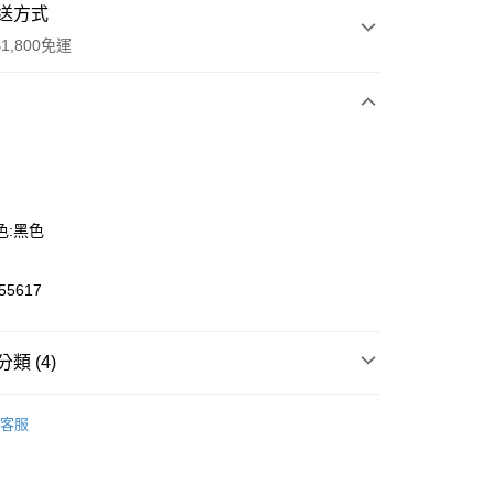
送方式
1,800免運
次付款
色:黑色
5617
y
類 (4)
款
慢跑運動鞋
客服
款
慢跑運動鞋
恕不配送)
nning 慢跑
Running 慢跑鞋款
50，滿NT$1,800(含以上)免運費