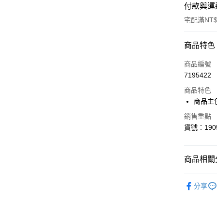
付款與運
宅配滿NT$
付款方式
商品特色
信用卡一
商品編號
7195422
LINE Pay
商品特色
Apple Pay
商品主
街口支付
銷售重點
貨號：1905
悠遊付
Google Pa
商品相關分
女性
鞋
運送方式
分享
男性
鞋
宅配(離島
系列
Ru
每筆NT$1