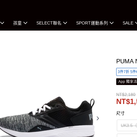
孩童
SELECT聯名
SPORT運動系列
SALE
PUMA
3件7折 5件
App 獨享
NT$2,180
NT$1,
尺寸
UK3.5（