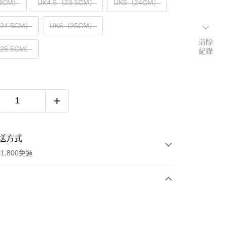
3CM）
UK4.5（23.5CM）
UK5（24CM）
（24.5CM）
UK6（25CM）
清除
（25.5CM）
紀錄
送方式
1,800免運
次付款