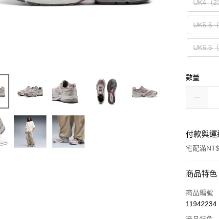
UK4（2
UK5.5
UK6.5
數量
付款與運
宅配滿NT$
付款方式
商品特色
信用卡一
商品編號
11942234
LINE Pay