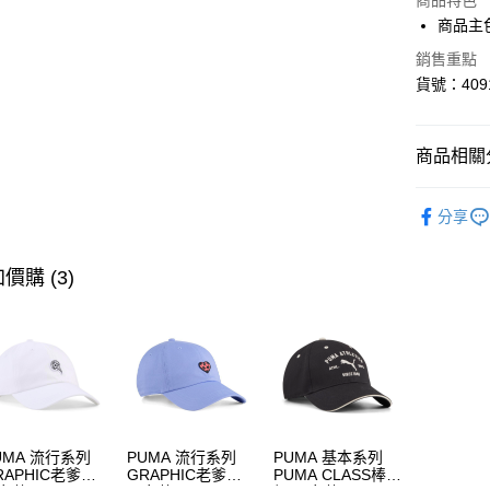
商品特色
Apple Pay
商品主
街口支付
銷售重點
貨號：4091
悠遊付
Google Pa
商品相關分
男性
鞋
運送方式
分享
人氣商品
宅配(離島
SALE
指
價購 (3)
每筆NT$1
系列
Ru
UMA 流行系列
PUMA 流行系列
PUMA 基本系列
RAPHIC老爹帽
GRAPHIC老爹帽
PUMA CLASS棒球