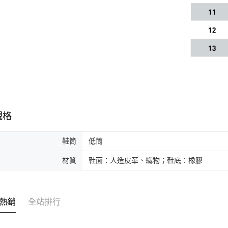
規格
鞋筒
低筒
材質
鞋面：人造皮革、織物；鞋底：橡膠
熱銷
全站排行