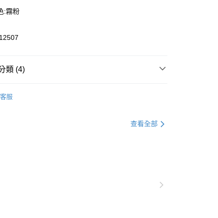
色:霧粉
2507
y
類 (4)
款
慢跑運動鞋
客服
推薦
恕不配送)
定新品2件8折
查看全部
50，滿NT$1,800(含以上)免運費
nning 慢跑
Running 慢跑鞋款