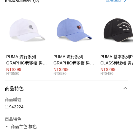
LINE Pay
Apple Pay
街口支付
悠遊付
Google Pay
PUMA 流行系列
PUMA 流行系列
PUMA 基本系列P
GRAPHIC老爹帽 男女
GRAPHIC老爹帽 男女
CLASS棒球帽 
運送方式
共同
共同
同
NT$299
NT$299
NT$299
NT$580
NT$580
NT$480
宅配(離島恕不配送)
每筆NT$150，滿NT$1,800(含以上)免運費
商品特色
商品編號
11942224
商品特色
商品主色:橘色