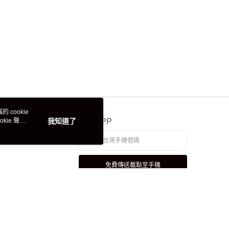
 cookie
kie 聲明
我知道了
官方APP
免費傳送載點至手機
若接到可疑電話，請洽詢165反詐騙專線
本站最佳瀏覽環境請使用 Google Chrome、Firefox 或 Edge 以上版本