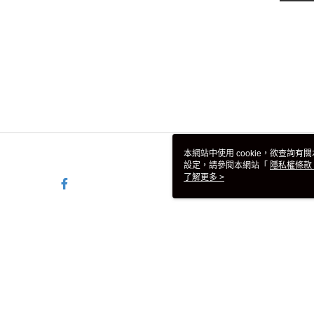
本網站中使用 cookie，欲查詢有關
設定，請參閱本網站「
隱私權條款
使用 cookie。
了解更多 >
TW-MWG1-67-35 Web2.0 De
© 2026 by 台灣彪馬股份有限公司