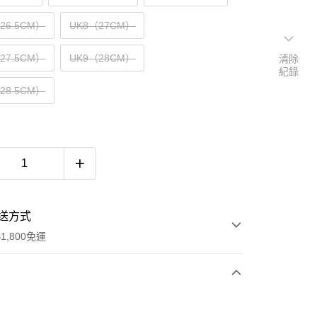
（26.5CM）
UK8（27CM）
（27.5CM）
UK9（28CM）
清除
紀錄
（28.5CM）
送方式
1,800免運
次付款