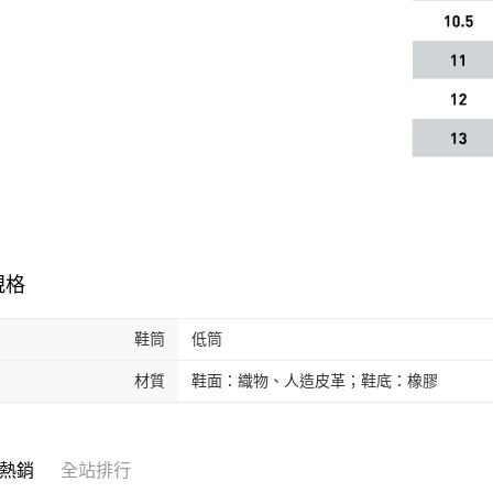
規格
鞋筒
低筒
材質
鞋面：織物、人造皮革；鞋底：橡膠
熱銷
全站排行