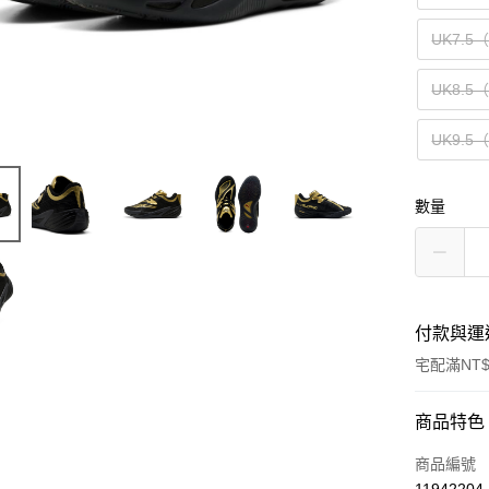
UK7.5
UK8.5
UK9.5
數量
付款與運
宅配滿NT$
付款方式
商品特色
信用卡一
商品編號