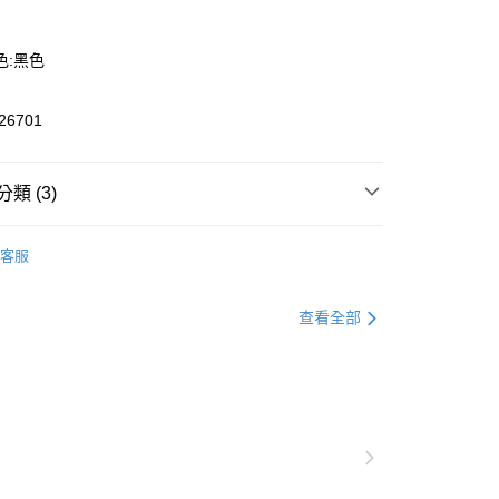
色:黑色
6701
y
類 (3)
推薦
客服
定新品2件8折
恕不配送)
款
新品鞋款
查看全部
50，滿NT$1,800(含以上)免運費