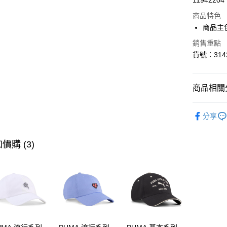
11942204
LINE Pay
商品特色
Apple Pay
商品主
街口支付
銷售重點
貨號：3142
悠遊付
Google Pa
商品相關分
人氣商品
運送方式
分享
SALE
指
宅配(離島
男性
鞋
價購 (3)
每筆NT$1