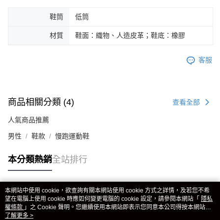
鞋筒
低筒
材質
鞋面：織物、人造皮革；鞋底：橡膠
客服
商品相關分類 (4)
查看全部
人氣商品推薦
男性
鞋款
慢跑運動鞋
本分類熱銷
全站排行
本網站中使用 cookie，欲查詢有關本網站使用 cookie 方式之詳情，及若您不希
熱門標籤
望在電腦上使用 cookie 時應如何變更電腦的 cookie 設定，請參閱本網站「
隱私
權條款
」之 Cookie 聲明。您繼續使用本網站即表示您同意本公司得按本網站使
用條款之 Cookie 聲明使用 cookie。
了解更多 >