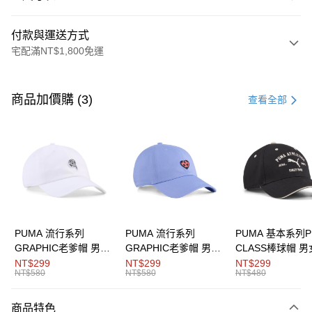
付款與運送方式
宅配滿NT$1,800免運
付款方式
信用卡一次付款
商品加價購 (3)
查看全部
LINE Pay
Apple Pay
街口支付
悠遊付
Google Pay
PUMA 流行系列
PUMA 流行系列
PUMA 基本系列P
GRAPHIC老爹帽 男女
GRAPHIC老爹帽 男女
CLASS棒球帽 
運送方式
共同
共同
同
NT$299
NT$299
NT$299
NT$580
NT$580
NT$480
宅配(離島恕不配送)
每筆NT$150，滿NT$1,800(含以上)免運費
商品特色