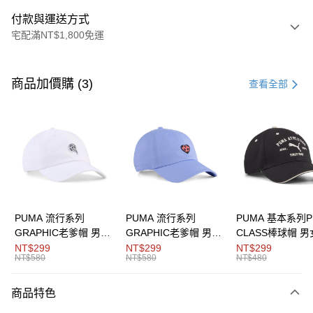
付款與運送方式
宅配滿NT$1,800免運
付款方式
信用卡一次付款
商品加價購 (3)
查看全部
LINE Pay
Apple Pay
街口支付
悠遊付
Google Pay
PUMA 流行系列
PUMA 流行系列
PUMA 基本系列P
GRAPHIC老爹帽 男女
GRAPHIC老爹帽 男女
CLASS棒球帽 
運送方式
共同
共同
同
NT$299
NT$299
NT$299
NT$580
NT$580
NT$480
宅配(離島恕不配送)
每筆NT$150，滿NT$1,800(含以上)免運費
商品特色