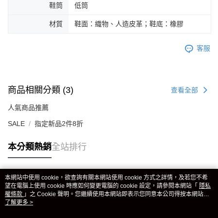
鞋筒
低筒
材質
鞋面：織物、人造皮革；鞋底：橡膠
客服
商品相關分類 (3)
查看全部
人氣商品推薦
SALE
指定新品2件8折
本分類熱銷
全站排行
本網站中使用 cookie，欲查詢有關本網站使用 cookie 方式之詳情，及若您不希
熱門標籤
望在電腦上使用 cookie 時應如何變更電腦的 cookie 設定，請參閱本網站「
隱私
權條款
」之 Cookie 聲明。您繼續使用本網站即表示您同意本公司得按本網站使
用條款之 Cookie 聲明使用 cookie。
了解更多 >