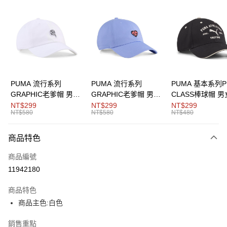
LINE Pay
Apple Pay
街口支付
悠遊付
Google Pay
PUMA 流行系列
PUMA 流行系列
PUMA 基本系列P
GRAPHIC老爹帽 男女
GRAPHIC老爹帽 男女
CLASS棒球帽 
運送方式
共同
共同
同
NT$299
NT$299
NT$299
NT$580
NT$580
NT$480
宅配(離島恕不配送)
每筆NT$150，滿NT$1,800(含以上)免運費
商品特色
商品編號
11942180
商品特色
商品主色:白色
銷售重點