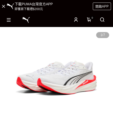
下載PUMA台灣官方APP
開啟APP
即獲首下載禮$200元
0
1
/
7