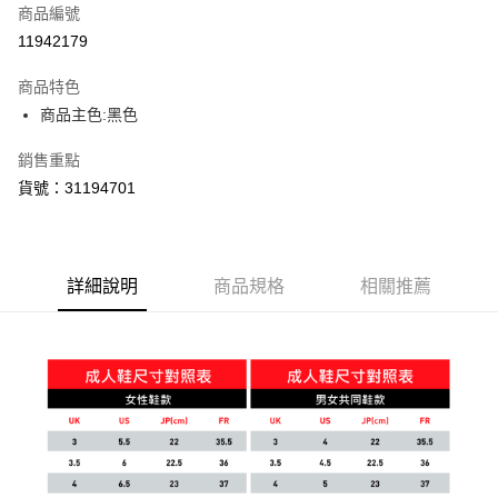
商品編號
LINE Pay
11942179
Apple Pay
商品特色
街口支付
商品主色:黑色
悠遊付
銷售重點
貨號：31194701
Google Pay
運送方式
宅配(離島恕不配送)
詳細說明
商品規格
相關推薦
每筆NT$150，滿NT$1,800(含以上)免運費