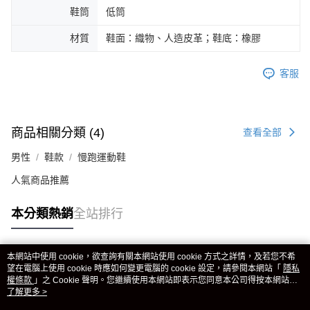
鞋筒
低筒
材質
鞋面：織物、人造皮革；鞋底：橡膠
客服
商品相關分類 (4)
查看全部
男性
鞋款
慢跑運動鞋
人氣商品推薦
本分類熱銷
全站排行
本網站中使用 cookie，欲查詢有關本網站使用 cookie 方式之詳情，及若您不希
熱門標籤
望在電腦上使用 cookie 時應如何變更電腦的 cookie 設定，請參閱本網站「
隱私
權條款
」之 Cookie 聲明。您繼續使用本網站即表示您同意本公司得按本網站使
用條款之 Cookie 聲明使用 cookie。
了解更多 >