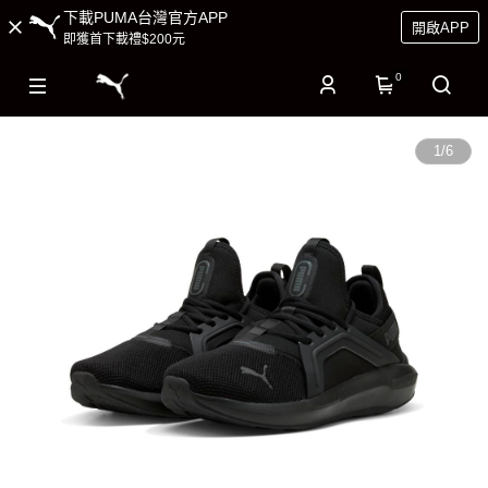
下載PUMA台灣官方APP
開啟APP
即獲首下載禮$200元
0
1
/
6