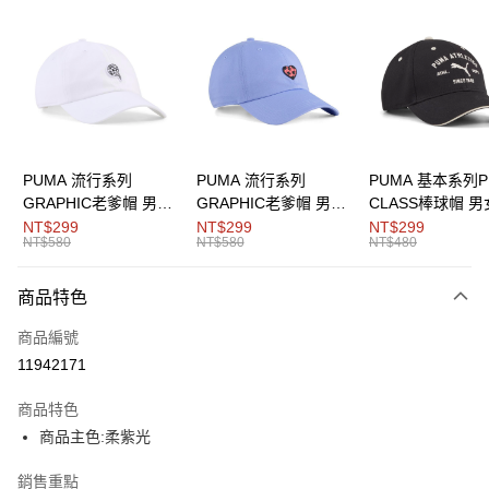
LINE Pay
Apple Pay
街口支付
悠遊付
Google Pay
PUMA 流行系列
PUMA 流行系列
PUMA 基本系列P
GRAPHIC老爹帽 男女
GRAPHIC老爹帽 男女
CLASS棒球帽 
運送方式
共同
共同
同
NT$299
NT$299
NT$299
NT$580
NT$580
NT$480
宅配(離島恕不配送)
每筆NT$150，滿NT$1,800(含以上)免運費
商品特色
商品編號
11942171
商品特色
商品主色:柔紫光
銷售重點