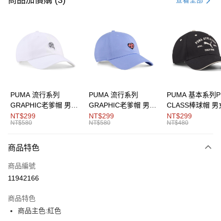
商品加價購 (3)
查看全部
LINE Pay
Apple Pay
街口支付
悠遊付
Google Pay
PUMA 流行系列
PUMA 流行系列
PUMA 基本系列P
GRAPHIC老爹帽 男女
GRAPHIC老爹帽 男女
CLASS棒球帽 
運送方式
共同
共同
同
NT$299
NT$299
NT$299
NT$580
NT$580
NT$480
宅配(離島恕不配送)
每筆NT$150，滿NT$1,800(含以上)免運費
商品特色
商品編號
11942166
商品特色
商品主色:紅色