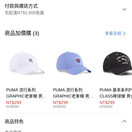
付款與運送方式
宅配滿NT$1,800免運
付款方式
信用卡一次付款
商品加價購 (3)
查看全部
LINE Pay
Apple Pay
街口支付
悠遊付
Google Pay
PUMA 流行系列
PUMA 流行系列
PUMA 基本系列P
GRAPHIC老爹帽 男女
GRAPHIC老爹帽 男女
CLASS棒球帽 
運送方式
共同
共同
同
NT$299
NT$299
NT$299
NT$580
NT$580
NT$480
宅配(離島恕不配送)
每筆NT$150，滿NT$1,800(含以上)免運費
商品特色