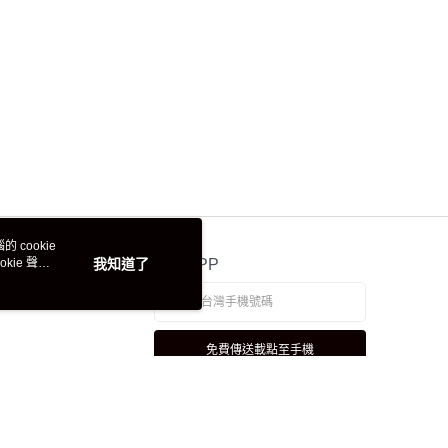
 cookie
kie 聲明
我知道了
官方APP
免費傳送載點至手機
若接到可疑電話，請洽詢165反詐騙專線