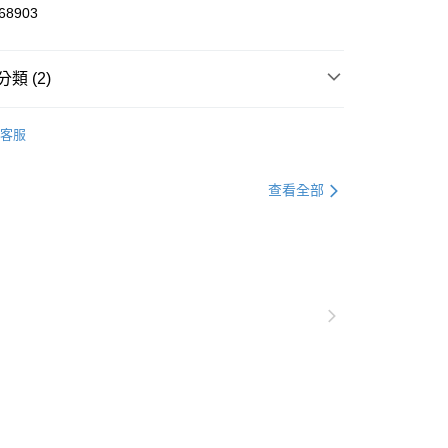
8903
y
類 (2)
定新品2件8折
客服
lf高爾夫
Golf高爾夫服飾
恕不配送)
查看全部
50，滿NT$1,800(含以上)免運費