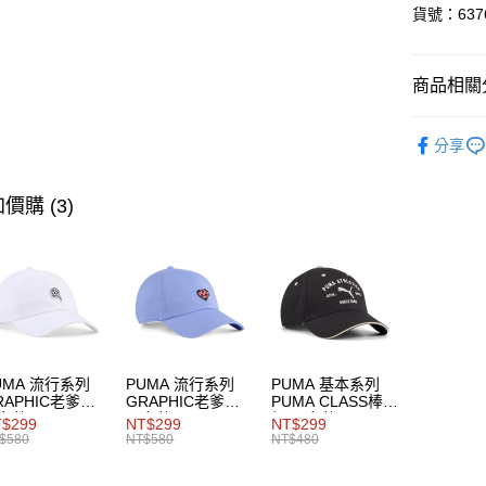
貨號：6376
悠遊付
Google Pa
商品相關分
SALE
指
運送方式
分享
系列
Go
宅配(離島
價購 (3)
每筆NT$1
UMA 流行系列
PUMA 流行系列
PUMA 基本系列
RAPHIC老爹帽
GRAPHIC老爹帽
PUMA CLASS棒球
女共同
男女共同
帽 男女共同
$299
NT$299
NT$299
$580
NT$580
NT$480