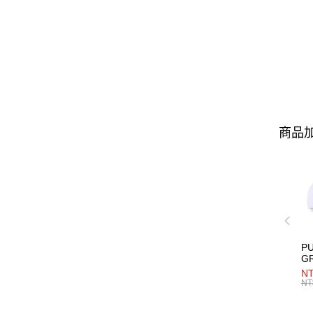
商品加
P
G
男
NT
NT