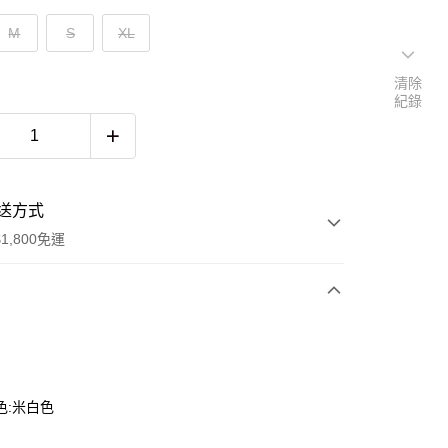
M
S
XL
清除
紀錄
送方式
1,800免運
次付款
色:米白色