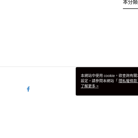
本分類
本網站中使用 cookie，欲查詢有關
設定，請參閱本網站「
隱私權條款
使用 cookie。
了解更多 >