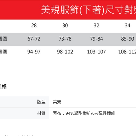
規格
版型
美規
材質
表布：94%聚酯纖維/6%彈性纖維