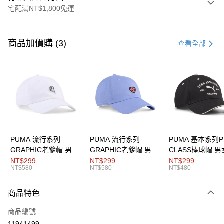
宅配滿NT$1,800免運
付款方式
信用卡一次付款
商品加價購 (3)
查看全部
LINE Pay
Apple Pay
街口支付
悠遊付
Google Pay
PUMA 流行系列
PUMA 流行系列
PUMA 基本系列P
GRAPHIC老爹帽 男女
GRAPHIC老爹帽 男女
CLASS棒球帽 
運送方式
共同
共同
同
NT$299
NT$299
NT$299
NT$580
NT$580
NT$480
宅配(離島恕不配送)
每筆NT$150，滿NT$1,800(含以上)免運費
商品特色
商品編號
11941499